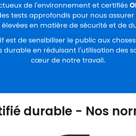
ctueux de l'environnement et certifiés
O
es tests approfondis pour nous assurer 
élevées en matière de sécurité et de dur
if est de sensibiliser le public aux chose
durable en réduisant l'utilisation des s
cœur de notre travail.
tifié durable - Nos no