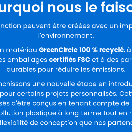
urquoi nous le fais
onction peuvent être créées avec un im
l'environnement.
 un matériau
GreenCircle
100 % recyclé
, 
des emballages
certifiés FSC
et à des par
durables pour réduire les émissions.
anchissons une nouvelle étape en introdu
pour certains projets personnalisés. Ce
és d'être conçus en tenant compte de le
ollution plastique à long terme tout en 
a flexibilité de conception que nos parten